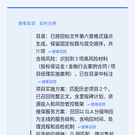
按章召回 · 实时示例
目录：已按招标文件第六章格式锚点
生成，保留固定标题与提交顺序，共
11 项
↩ 按章召回
合规风险：识别到 3 项高风险材料
（投标保证金 / 金融行业案例合同 / 项
目经理实施案例），已在目录中标注
↩ 按章召回
项目实施方案：匹配历史项目 2 个，
已召回完整正文，含里程碑计划、资
源投入和风险管控框架
↩ 按章召回
维保服务方案：召回以 SLA 分级响应
为主线的服务结构，含响应时间、处
理流程和巡检机制
↩ 按章召回
应急响应措施：⚠ 弱匹配，建议售前